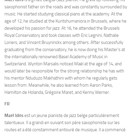
saxophonist father on the roads and was constantly surrounded by
music. He started studying classical piano at the academy. At the
age of 12, he studied at the Kuntshumaniora in Brussels, where he
developed his passion for jazz. At 16, he attended the Brussels
Royal Conservatory and took classes with Eric Legnini, Nathalie
Loriers, and Vincent Bruyninckx among others. After successfully
graduating from the conservatory, he is now doing his Master’s at
the internationally renowned Basel Academy of Music in
Switzerland. Wynton Marsalis noticed Maël at the age of 14, and
would later be responsible for the strong relationship he has with
his mentor Nduduzo Makhathini with whom he regularly gets
lesson from. Meanwhile, he also learned from Aaron Parks,
Hamilton de Holanda, Grégoire Maret, and Kenny Werner.
FR
Maël Idris
est un jeune pianiste de jazz belge particulièrement
talentueux. Il a grandi en suivant son père saxophoniste sur les
routes et a été constamment entouré de musique. Il a commencé