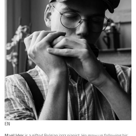
EN
Maël Idris
is a gifted Belgian jazz pianist. He grew up following his