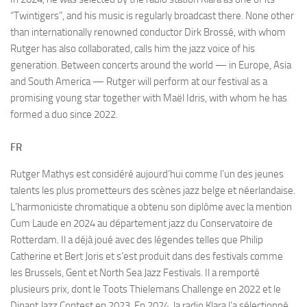
“Twintigers”, and his music is regularly broadcast there. None other
than internationally renowned conductor Dirk Brossé, with whom
Rutger has also collaborated, calls him the jazz voice of his
generation. Between concerts around the world — in Europe, Asia
and South America — Rutger will perform at our festival as a
promising young star together with Maël Idris, with whom he has
formed a duo since 2022.
FR
Rutger Mathys est considéré aujourd’hui comme l’un des jeunes
talents les plus prometteurs des scènes jazz belge et néerlandaise.
L’harmoniciste chromatique a obtenu son diplôme avec la mention
Cum Laude en 2024 au département jazz du Conservatoire de
Rotterdam. Il a déjà joué avec des légendes telles que Philip
Catherine et Bert Joris et s’est produit dans des festivals comme
les Brussels, Gent et North Sea Jazz Festivals. Il a remporté
plusieurs prix, dont le Toots Thielemans Challenge en 2022 et le
Dinant Jazz Contest en 2023. En 2024, la radio Klara l’a sélectionné