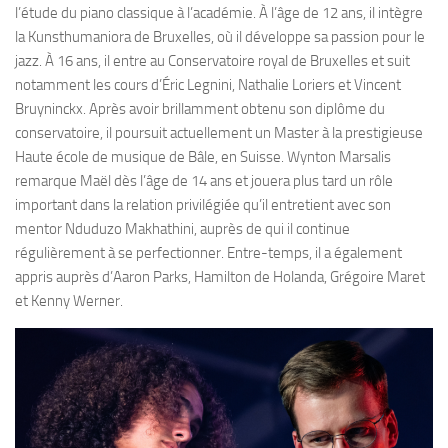
l’étude du piano classique à l’académie. À l’âge de 12 ans, il intègre
la Kunsthumaniora de Bruxelles, où il développe sa passion pour le
jazz. À 16 ans, il entre au Conservatoire royal de Bruxelles et suit
notamment les cours d’Éric Legnini, Nathalie Loriers et Vincent
Bruyninckx. Après avoir brillamment obtenu son diplôme du
conservatoire, il poursuit actuellement un Master à la prestigieuse
Haute école de musique de Bâle, en Suisse. Wynton Marsalis
remarque Maël dès l’âge de 14 ans et jouera plus tard un rôle
important dans la relation privilégiée qu’il entretient avec son
mentor Nduduzo Makhathini, auprès de qui il continue
régulièrement à se perfectionner. Entre-temps, il a également
appris auprès d’Aaron Parks, Hamilton de Holanda, Grégoire Maret
et Kenny Werner.