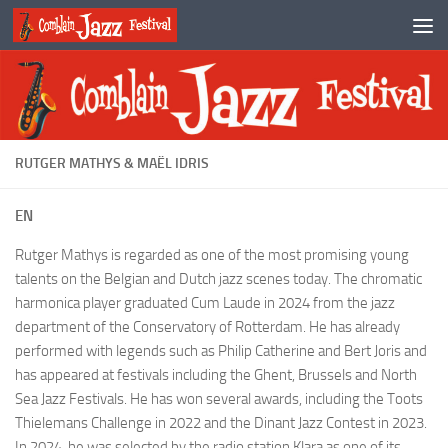
Skip to content
RUTGER MATHYS & MAËL IDRIS
EN
Rutger Mathys is regarded as one of the most promising young
talents on the Belgian and Dutch jazz scenes today. The chromatic
harmonica player graduated Cum Laude in 2024 from the jazz
department of the Conservatory of Rotterdam. He has already
performed with legends such as Philip Catherine and Bert Joris and
has appeared at festivals including the Ghent, Brussels and North
Sea Jazz Festivals. He has won several awards, including the Toots
Thielemans Challenge in 2022 and the Dinant Jazz Contest in 2023.
In 2024, he was selected by the radio station Klara as one of its