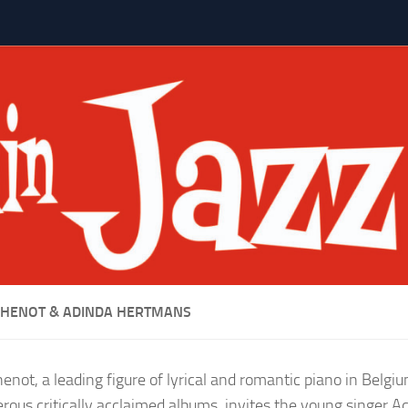
EHENOT & ADINDA HERTMANS
henot, a leading figure of lyrical and romantic piano in Belgi
rous critically acclaimed albums, invites the young singer 