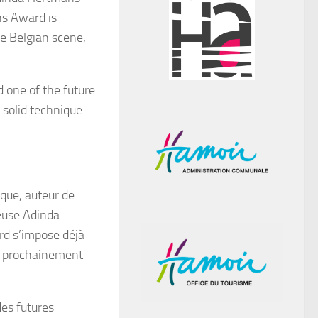
ns Award is
he Belgian scene,
d one of the future
y solid technique
ique, auteur de
teuse Adinda
rd s’impose déjà
er prochainement
des futures