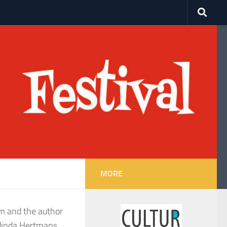
MORE
um and the author
Adinda Hertmans