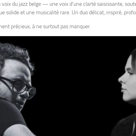
 voix du jazz belge — une voix d’une clarté saisissante, sou
ue solide et une musicalité rare. Un duo délicat, inspiré, pro
nt précieux, à ne surtout pas manquer.