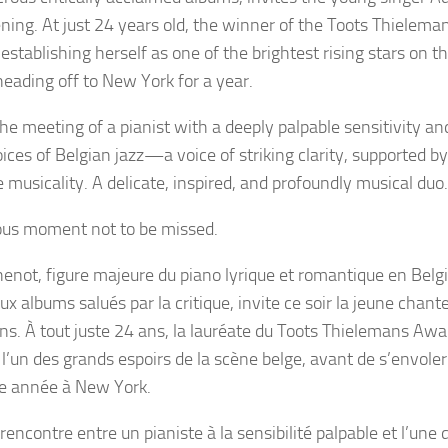
ening. At just 24 years old, the winner of the Toots Thielema
establishing herself as one of the brightest rising stars on t
heading off to New York for a year.
the meeting of a pianist with a deeply palpable sensitivity an
ices of Belgian jazz—a voice of striking clarity, supported b
 musicality. A delicate, inspired, and profoundly musical duo.
ous moment not to be missed.
henot, figure majeure du piano lyrique et romantique en Belg
x albums salués par la critique, invite ce soir la jeune chan
s. À tout juste 24 ans, la lauréate du Toots Thielemans Awa
’un des grands espoirs de la scène belge, avant de s’envol
e année à New York.
 rencontre entre un pianiste à la sensibilité palpable et l’une 