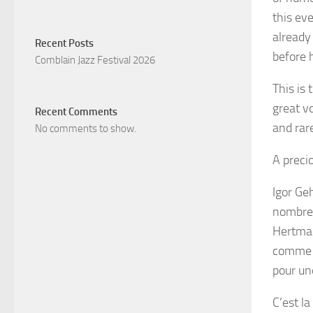
this ev
already 
Recent Posts
before 
Comblain Jazz Festival 2026
This is 
great vo
Recent Comments
and rare
No comments to show.
A preci
Igor Ge
nombreu
Hertman
comme l
pour un
C’est la