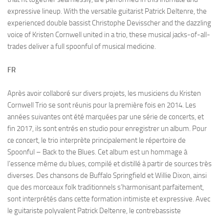
expressive lineup. With the versatile guitarist Patrick Deltenre, the
experienced double bassist Christophe Devisscher and the dazzling
voice of Kristen Cornwell united in a trio, these musical jacks-of-all-
trades deliver a full spoonful of musical medicine.
FR
Après avoir collaboré sur divers projets, les musiciens du Kristen
Cornwell Trio se sont réunis pour la première fois en 2014. Les
années suivantes ont été marquées par une série de concerts, et
fin 2017, ils sont entrés en studio pour enregistrer un album. Pour
ce concert, le trio interprète principalement le répertoire de
Spoonful – Back to the Blues. Cet album est un hommage à
l’essence même du blues, compilé et distillé à partir de sources très
diverses. Des chansons de Buffalo Springfield et Willie Dixon, ainsi
que des morceaux folk traditionnels s’harmonisant parfaitement,
sont interprétés dans cette formation intimiste et expressive. Avec
le guitariste polyvalent Patrick Deltenre, le contrebassiste